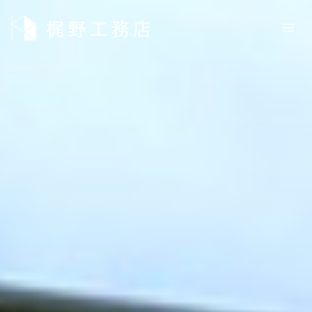
内
容
を
ス
キ
ッ
プ